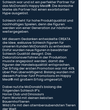
Schleich war und ist ein perfekter Partner für
das McDonald’s Happy Meal®. Die ikonische
Marke als Partner hat einen exorbitanten
Hype ausgelöst.
Schleich steht für hohe Produktqualität und
nachhaltiges Spielen, denn die Figuren
werden von einer Generation zur nächsten
weitergegeben.
Mit diesem Gedanken entwickelte CREATA
die Idee, exklusive Schleich Figuren für
unseren Kunden McDonald’s zu entwickeln.
Dafür wurden neue Figuren in bewährter
Schleich Qualität designt. Das
Dekorationsverfahren in der Produktion
musste angepasst werden, damit die
Figuren der Handelsqualität entsprachen.
Der Erfolg der ersten Promotion war mit 40%
über Plan überwältigend. Bislang wurden mit
diesem Partner fünf Promotions im Happy
Meal® mit großem Erfolg umgesetzt.
Dabei nutzte McDonald’s bislang die
folgenden Schleich IP’s:
Horse Club und Dinosaurs
Farm World mit deinen liebsten
Bauernhoftieren
Wild Life mit den atemberaubendsten Tieren
der Welt